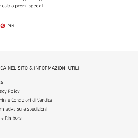
ricola a
prezzi speciali
.
TTA
PINNA
PIN
SU
TTER
PINTEREST
CA NEL SITO & INFORMAZIONI UTILI
ca
acy Policy
ini e Condizioni di Vendita
rmativa sulle spedizioni
 e Rimborsi