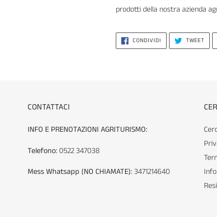
prodotti della nostra azienda ag
CONDIVIDI
TWI
CONDIVIDI
TWEET
SU
SU
FACEBOOK
TWI
CONTATTACI
CER
INFO E PRENOTAZIONI AGRITURISMO:
Cer
Priv
Telefono:
0522 347038
Term
Mess Whatsapp (NO CHIAMATE):
3471214640
Info
Resi