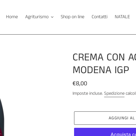
Home
Agriturismo
Shop on line
Contatti
NATALE
CREMA CON A
MODENA IGP
Prezzo
€8,00
di
Imposte incluse.
Spedizione
calco
listino
AGGIUNGI AL