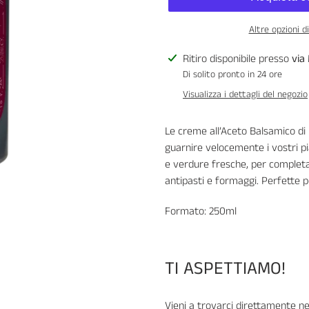
Altre opzioni 
Inserimento
Ritiro disponibile presso
via
del
Di solito pronto in 24 ore
prodotto
Visualizza i dettagli del negozio
nel
carrello
Le creme all’Aceto Balsamico di 
guarnire velocemente i vostri p
e verdure fresche, per completa
antipasti e formaggi. Perfette p
Formato: 250ml
TI ASPETTIAMO!
Vieni a trovarci direttamente ne